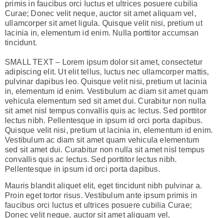
primis in faucibus orci luctus et ultrices posuere cubilia
Curae; Donec velit neque, auctor sit amet aliquam vel,
ullamcorper sit amet ligula. Quisque velit nisi, pretium ut
lacinia in, elementum id enim. Nulla porttitor accumsan
tincidunt.
SMALL TEXT – Lorem ipsum dolor sit amet, consectetur
adipiscing elit. Ut elit tellus, luctus nec ullamcorper mattis,
pulvinar dapibus leo. Quisque velit nisi, pretium ut lacinia
in, elementum id enim. Vestibulum ac diam sit amet quam
vehicula elementum sed sit amet dui. Curabitur non nulla
sit amet nisl tempus convallis quis ac lectus. Sed porttitor
lectus nibh. Pellentesque in ipsum id orci porta dapibus.
Quisque velit nisi, pretium ut lacinia in, elementum id enim.
Vestibulum ac diam sit amet quam vehicula elementum
sed sit amet dui. Curabitur non nulla sit amet nisl tempus
convallis quis ac lectus. Sed porttitor lectus nibh.
Pellentesque in ipsum id orci porta dapibus.
Mauris blandit aliquet elit, eget tincidunt nibh pulvinar a.
Proin eget tortor risus. Vestibulum ante ipsum primis in
faucibus orci luctus et ultrices posuere cubilia Curae;
Donec velit neque, auctor sit amet aliquam vel,