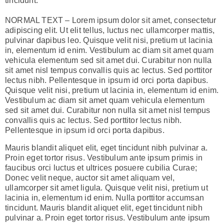
tincidunt.
NORMAL TEXT – Lorem ipsum dolor sit amet, consectetur
adipiscing elit. Ut elit tellus, luctus nec ullamcorper mattis,
pulvinar dapibus leo. Quisque velit nisi, pretium ut lacinia
in, elementum id enim. Vestibulum ac diam sit amet quam
vehicula elementum sed sit amet dui. Curabitur non nulla
sit amet nisl tempus convallis quis ac lectus. Sed porttitor
lectus nibh. Pellentesque in ipsum id orci porta dapibus.
Quisque velit nisi, pretium ut lacinia in, elementum id enim.
Vestibulum ac diam sit amet quam vehicula elementum
sed sit amet dui. Curabitur non nulla sit amet nisl tempus
convallis quis ac lectus. Sed porttitor lectus nibh.
Pellentesque in ipsum id orci porta dapibus.
Mauris blandit aliquet elit, eget tincidunt nibh pulvinar a.
Proin eget tortor risus. Vestibulum ante ipsum primis in
faucibus orci luctus et ultrices posuere cubilia Curae;
Donec velit neque, auctor sit amet aliquam vel,
ullamcorper sit amet ligula. Quisque velit nisi, pretium ut
lacinia in, elementum id enim. Nulla porttitor accumsan
tincidunt. Mauris blandit aliquet elit, eget tincidunt nibh
pulvinar a. Proin eget tortor risus. Vestibulum ante ipsum