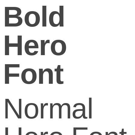
Bold
Hero
Font
Normal